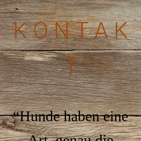
K O N T A K
T
“Hunde haben eine
Art, genau die