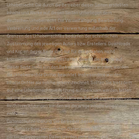
Urheberrecht: Die durch die Betreiber dieser Seiten erstellten
Inhalte und Werke auf diesen Seiten unterliegen dem
deutschen Urheberrecht. Die Vervielfältigung, Bearbeitung,
Verbreitung und jede Art der Verwertung außerhalb der
Grenzen des Urheberrechtes bedürfen der schriftlichen
Zustimmung des jeweiligen Autors bzw. Erstellers. Downloads
und Kopien dieser Seite sind nur für den privaten, nicht
kommerziellen Gebrauch gestattet. Soweit die Inhalte auf
dieser Seite nicht von den Betreibern erstellt wurden, werden
die Urheberrechte Dritter beachtet. Insbesondere werden
Inhalte Dritter als solche gekennzeichnet. Sollten Sie trotzdem
auf eine Urheberrechtsverletzung aufmerksam werden, bitten
wir um einen entsprechenden Hinweis. Bei Bekanntwerden von
Rechtsverletzungen werden wir derartige Inhalte umgehend
entfernen.
Datenschutzerklärung: Die Betreiber dieser Seiten nehmen
den Schutz Ihrer persönlichen Daten ernst. Alle
personenbezogenen Daten werden vertraulich und