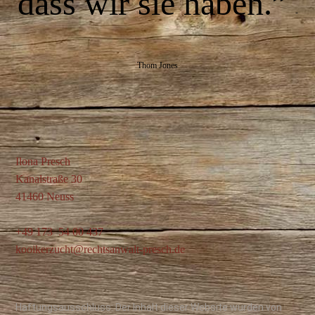
dass wir sie haben.”
-
Thom Jones
Ilona Presch
Kanalstraße 30
41460 Neuss
+49 173 54 00 437
kooikerzucht@rechtsanwalt-presch.de
Haftungsausschluss: Der Inhalt dieser Website wurden von