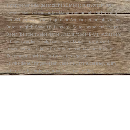
entsprechend der gesetzlichen Datenschutzvorschriften
sowie dieser Datenschutzerklärung behandelt. Die Nutzung
der Webseite ist in der Regel ohne Angabe personenbezogener
Daten möglich. Soweit auf unseren Seiten personenbezogene
Daten (beispielsweise Name, Anschrift oder E-Mail-Adressen)
erhoben werden, erfolgt dies, soweit möglich, stets auf
freiwilliger Basis. Diese Daten werden ohne ausdrückliche
Zustimmung nicht an Dritte weitergegeben.
Es wird darauf hingewiesen, dass die Datenübertragung im
Internet (z.B. bei der Kommunikation per E-Mail)
Sicherheitslücken aufweisen kann. Ein lückenloser Schutz der
Daten vor dem Zugriff durch Dritte ist nicht möglich.
Server-Log-Files: Der Provider der Seiten erhebt und speichert
automatisch Informationen in so genannten Server-Log Files,
die Ihr Browser automatisch an uns übermittelt. Dies sind:
• Browsertyp/ Browserversion
• verwendetes Betriebssystem
• Referrer URL