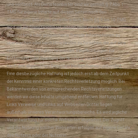
uns verfasst. Als Diensteanbieter sind wir gemäß § 7 Abs.1
TMG für eigene Inhalte auf diesen Seiten nach den
allgemeinen Gesetzen verantwortlich. Nach §§ 8 bis 10 TMG
sind wir als Diensteanbieter jedoch nicht verpflichtet,
übermittelte oder gespeicherte fremde Informationen zu
überwachen oder nach Umständen zu forschen, die auf eine
rechtswidrige Tätigkeit hinweisen. Verpflichtungen zur
Entfernung oder Sperrung der Nutzung von Informationen
nach den allgemeinen Gesetzen bleiben hiervon unberührt.
Eine diesbezügliche Haftung ist jedoch erst ab dem Zeitpunkt
der Kenntnis einer konkreten Rechtsverletzung möglich. Bei
Bekanntwerden von entsprechenden Rechtsverletzungen
werden wir diese Inhalte umgehend entfernen. Haftung für
Links Verweise und Links auf Webseiten Dritter liegen
außerhalb unseres Verantwortungsbereichs. Es wird jegliche
Verantwortung für solche Webseiten abgelehnt. Der Zugriff
und die Nutzung solcher Webseiten erfolgen auf eigene Gefahr
des Nutzers oder der Nutzerin.